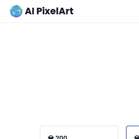
AI PixelArt
💎 200
