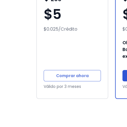
$5
$0.025/Crédito
$
O
B
e
Comprar ahora
Válido por 3 meses
Vá