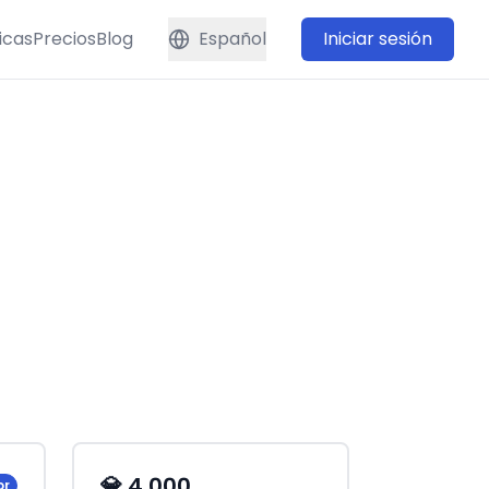
icas
Precios
Blog
Español
Iniciar sesión
💎 4,000
or