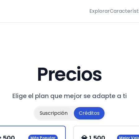
Explorar
Característ
Precios
Elige el plan que mejor se adapte a ti
Suscripción
Créditos
 500
💎 1,500
Más Popular
Mejor Val